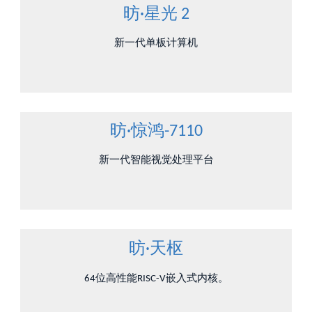
昉·星光 2
新一代单板计算机
昉·惊鸿-7110
新一代智能视觉处理平台
昉·天枢
64位高性能RISC-V嵌入式内核。