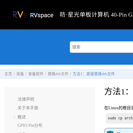
跳转到主要内容
昉·星光单板计算机
40-Pin
主页
准备
准备软件
替换dtb文件
方法1：直接替换dtb文件
方法1：
法律声明
关于本手册
在Linux的根
概述
sudo cp arch
GPIO Pin分布