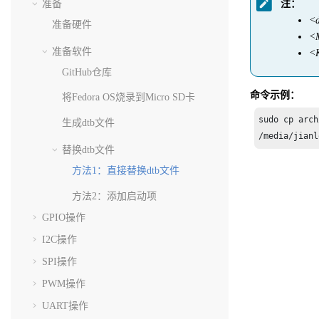
注：
准备
<d
准备硬件
<M
准备软件
<K
GitHub仓库
命令示例：
将Fedora OS烧录到Micro SD卡
sudo cp arch
生成dtb文件
/media/jianl
替换dtb文件
方法1：直接替换dtb文件
方法2：添加启动项
GPIO操作
I2C操作
SPI操作
PWM操作
UART操作