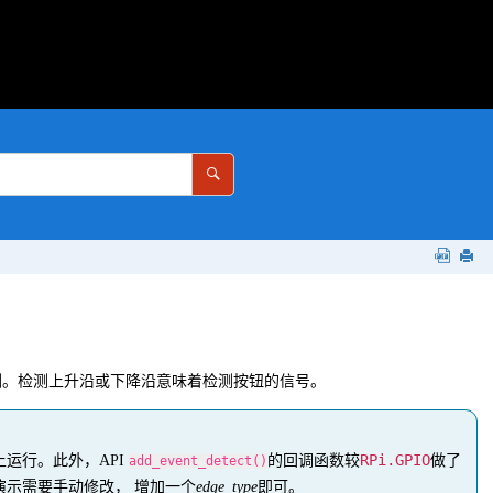
检测。检测上升沿或下降沿意味着检测按钮的信号。
RPi.GPIO
上运行。此外，API
的回调函数较
做了
add_event_detect()
n演示需要手动修改， 增加一个
edge_type
即可。