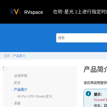
跳转到主要内容
在
昉·星光 2
上进行指定时
主页
产品简介
产品简
法律声明
前言
该应用说明提供
产品简介
提示：
40-Pin GPIO Header定义
VisonF
准备
优化，