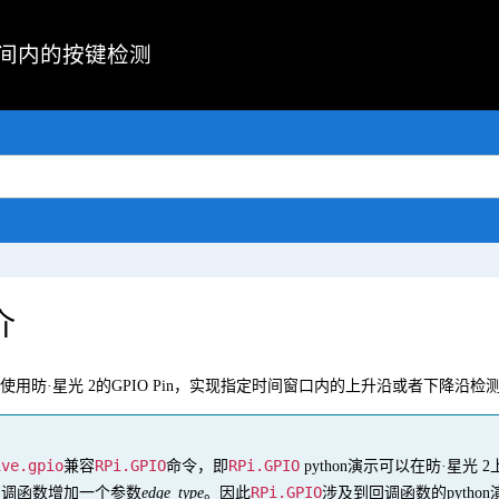
间内的按键检测
介
使用
昉·星光 2
的GPIO Pin，实现指定时间窗口内的上升沿或者下降沿
ive.gpio
RPi.GPIO
RPi.GPIO
兼容
命令，即
python演示可以在
昉·星光 2
RPi.GPIO
回调函数增加一个参数
edge_type
。因此
涉及到回调函数的pytho