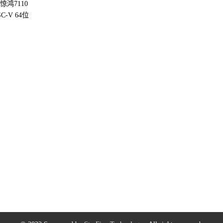
惊鸿7110
SC-V 64位