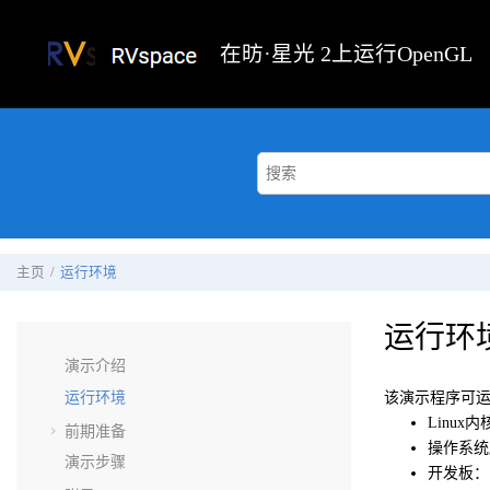
跳转到主要内容
在
昉·星光 2
上运行OpenGL
主页
运行环境
运行环
演示介绍
运行环境
该演示程序可
Linux内
前期准备
操作系统版
演示步骤
开发板：