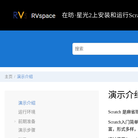
跳转到主要内容
在昉·星光2上安装和运行Scr
主页
演示介绍
演示介
演示介绍
运行环境
Scratch
前期准备
Scratch
富，形式多样
演示步骤