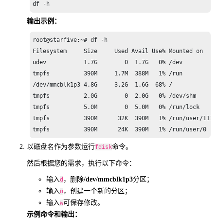
df -h
输出示例：
root@starfive:~# df -h 

Filesystem     Size     Used Avail Use% Mounted on 

udev           1.7G        0  1.7G   0% /dev 

tmpfs          390M     1.7M  388M   1% /run 

/dev/mmcblk1p3 4.8G     3.2G  1.6G  68% / 

tmpfs          2.0G        0  2.0G   0% /dev/shm 

tmpfs          5.0M        0  5.0M   0% /run/lock 

tmpfs          390M      32K  390M   1% /run/user/111 

以磁盘名作为参数运行
命令。
fdisk
然后根据您的需求，执行以下命令：
输入
，删除
/dev/mmcblk1p3
分区；
d
输入
，创建一个新的分区；
n
输入
可保存修改。
w
示例命令和输出：