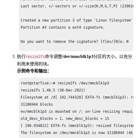
Last sector, +/-sectors or +/-size{K,M,G,T,P} (239616-2
Created a new partition 3 of type 'Linux filesystem' an
Partition #3 contains a ext4 signature.

Do you want to remove the signature? [Y]es/[N]o: N

Command (m for help): w

执行
命令调整
/dev/mmcblk1p3
分区的大小，以充分
resize2fs
利用未使用的块。
The partition table has been altered.

示例命令和输出：
Syncing disks.

root@starfive:~# resize2fs /dev/mmcblk1p3

resize2fs 1.46.5 (30-Dec-2021)

root@starfive:~#
Filesystem at /d[ 192.744328] EXT4-fs (mmcblk1p3): resi
31186944 blocks

ev/mmcblk1p3 is mounted on /; on-line resizing required
old_desc_blocks = 1, new_desc_blocks = 15

[ 196.934822] EXT4-fs (mmcblk1p3): resized filesystem t
The filesystem on /dev/mmcblk1p3 is now 31186944 (4k) 