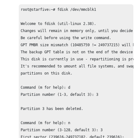
root@starfive:~# fdisk /dev/mmcblk1

Welcome to fdisk (util-linux 2.38).

Changes will remain in memory only, until you decide to
Be careful before using the write command.

GPT PMBR size mismatch (10485759 != 249737215) will be 
The backup GPT table is not on the end of the device.T
This disk is currently in use - repartitioning is proba
It's recommended to umount all file systems, and swapof
partitions on this disk.

Command (m for help): d

Partition number (1-3, default 3): 3

Partition 3 has been deleted.

Command (m for help): n

Partition number (3-128, default 3): 3

First sector (239616-249737182, default 239616): 
