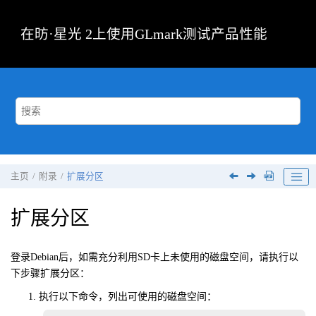
跳转到主要内容
在
昉·星光 2
上使用GLmark测试产品性能
主页
附录
扩展分区
扩展分区
登录Debian后，如需充分利用SD卡上未使用的磁盘空间，请执行以
下步骤扩展分区：
执行以下命令，列出可使用的磁盘空间：