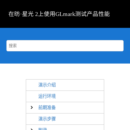
跳转到主要内容
在
昉·星光 2
上使用GLmark测试产品性能
演示介绍
运行环境
前期准备
演示步骤