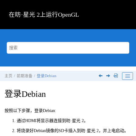
跳转到主要内容
在
昉·星光 2
上运行OpenGL
主页
前期准备
登录Debian
登录Debian
按照以下步骤，登录Debian:
通过HDMI将显示器连接到
昉·星光 2
。
将烧录好Debian镜像的SD卡插入到
昉·星光 2
，并上电启动。