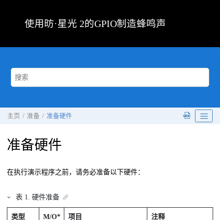
跳转到主要内容
使用
昉·星光 2
的GPIO制造蜂鸣声
主页
准备
准备硬件
准备硬件
在执行演示程序之前，请务必准备以下硬件：
表
1
.
硬件准备
类型
M/O*
项目
注释