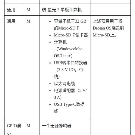
通用
M
昉·星光 2
单板计算机
-
通用
M
容量不低于32 GB
上述项目用于将
的Micro-SD卡
Debian OS烧录到
Micro-SD卡读卡器
Micro-SD上。
计算机
（Windows/Mac
OS/Linux）
USB转串口转换器
（3.3 V I/O，带
线）
以太网电缆
电源适配器（5 V/
3 A）
USB Type-C数据
线
GPIO演
M
一个无源蜂鸣器
-
示