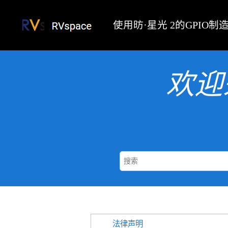
跳转到主要内容
使用
昉·星光 2
的GPIO制
欢迎
法律声明