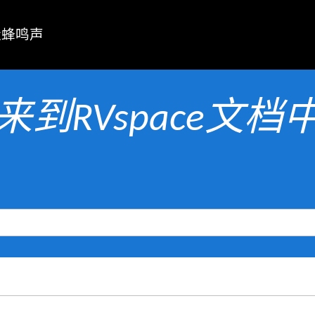
造蜂鸣声
来到RVspace文档