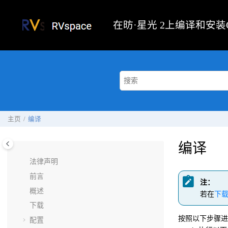
跳转到主要内容
在
昉·星光 2
上编译和安装Op
主页
编译
编译
法律声明
前言
注：
概述
若在
下
下载
按照以下步骤进
配置