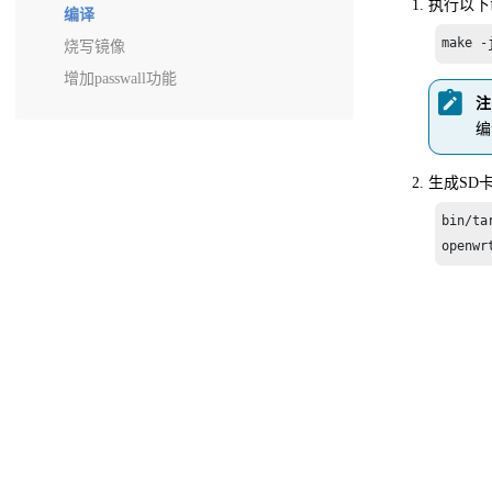
执行以下
编译
make -
烧写镜像
增加passwall功能
注
编
生成SD
bin/ta
openwr