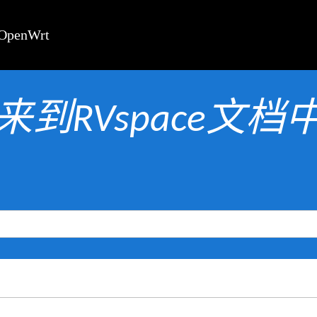
enWrt
来到RVspace文档