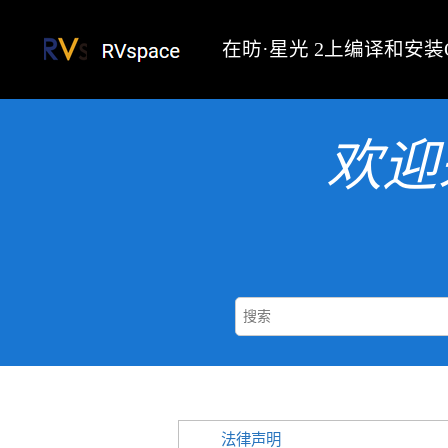
跳转到主要内容
在
昉·星光 2
上编译和安装Op
欢迎
法律声明