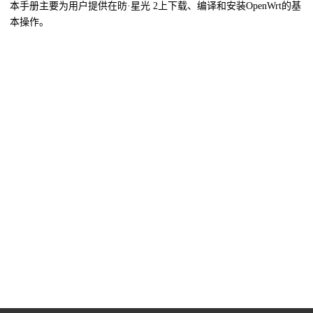
本手册主要为用户提供在
昉·星光 2
上下载、编译和安装OpenWrt的基
本操作。